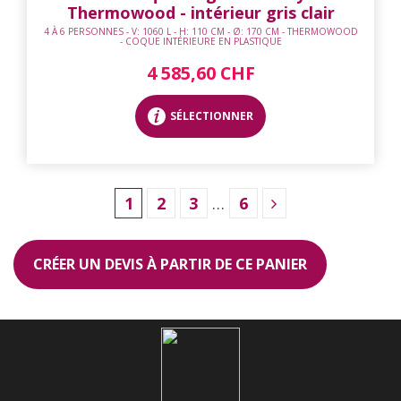
Thermowood - intérieur gris clair
4 À 6 PERSONNES - V: 1060 L - H: 110 CM - Ø: 170 CM - THERMOWOOD
- COQUE INTÉRIEURE EN PLASTIQUE
4 585,60 CHF
SÉLECTIONNER
1
2
3
…
6
CRÉER UN DEVIS À PARTIR DE CE PANIER