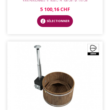
4 À 6 PERSONNES - V: 1630 L - H: 108 CM - Ø: 170 CM
5 100,16 CHF
SÉLECTIONNER