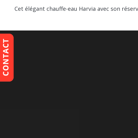
Cet élégant chauffe-eau Harvia avec son réservo
Marque
Dimensions
Poids
Matériaux
ID