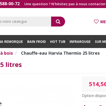
588-00-72
Une question ? N'hésitez pas à nous contacter 
ME
NA REMORQUE
BAIN FROID
HOT TUB
INFRAROUGE
SUR M
à bois
Chauffe-eau Harvia Thermio 25 litres
 litres
514,5
Option dispon