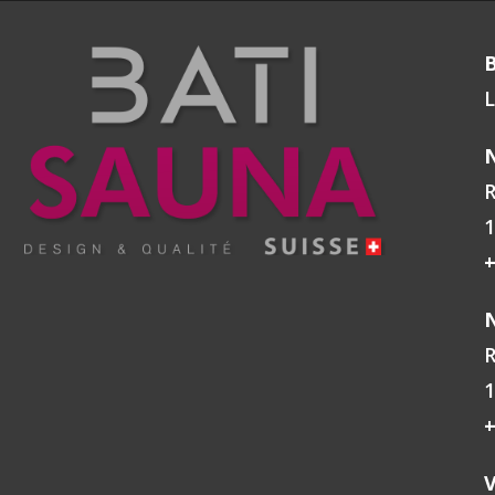
L
N
R
1
+
N
R
1
+
V