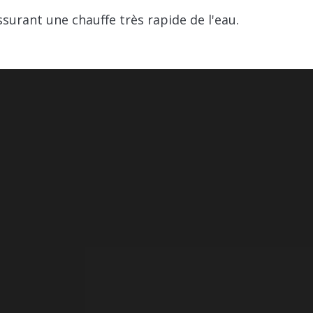
ssurant une chauffe très rapide de l'eau.
deur : 280 mm | Hauteur : 910 mm