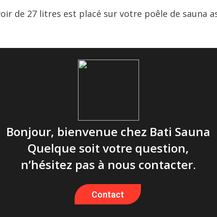
ir de 27 litres est placé sur votre poêle de sauna a
Harvia
Largeur : 360 mm| Profon
6,2 kg
Inox
WP250TH
Bonjour, bienvenue chez Bati Sauna
Quelque soit votre question,
n’hésitez pas à nous contacter.
Contact