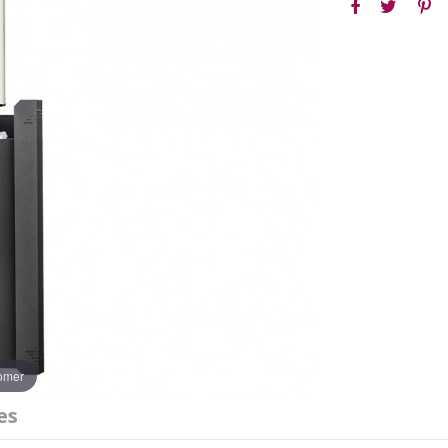
oomer
es