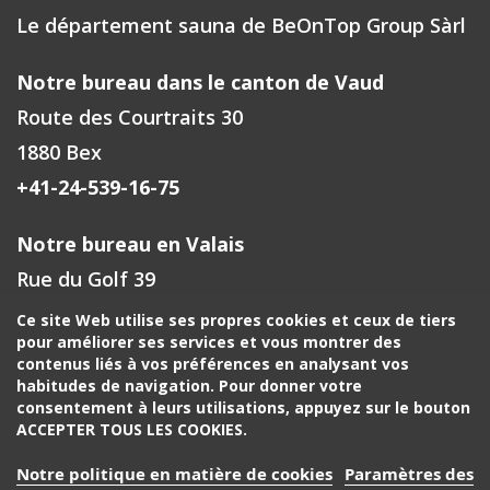
Le département sauna de BeOnTop Group Sàrl
Notre bureau dans le canton de Vaud
Route des Courtraits 30
1880 Bex
+41-24-539-16-75
Notre bureau en Valais
Rue du Golf 39
1971 Grimisuat
Ce site Web utilise ses propres cookies et ceux de tiers
pour améliorer ses services et vous montrer des
+41-27-588-00-72
contenus liés à vos préférences en analysant vos
habitudes de navigation. Pour donner votre
Votre contact à Fribourg, Neuchâtel
consentement à leurs utilisations, appuyez sur le bouton
ACCEPTER TOUS LES COOKIES.
+41-24-539-16-75
Notre politique en matière de cookies
Paramètres des