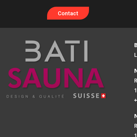
Contact
L
N
R
1
+
N
R
1