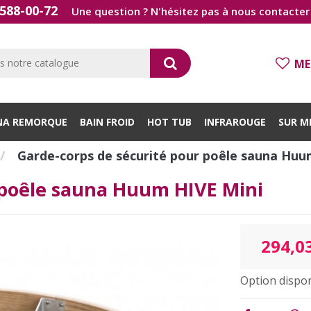
588-00-72
Une question ? N'hésitez pas à nous contacter 
ME
NA REMORQUE
BAIN FROID
HOT TUB
INFRAROUGE
SUR M
Garde-corps de sécurité pour poêle sauna Huu
 poêle sauna Huum HIVE Mini
294,0
Option dispon