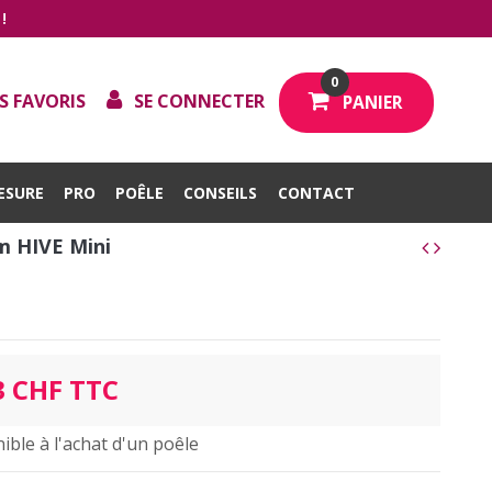
!
0
S FAVORIS
SE CONNECTER
PANIER
ESURE
PRO
POÊLE
CONSEILS
CONTACT
m HIVE Mini
3 CHF TTC
ible à l'achat d'un poêle