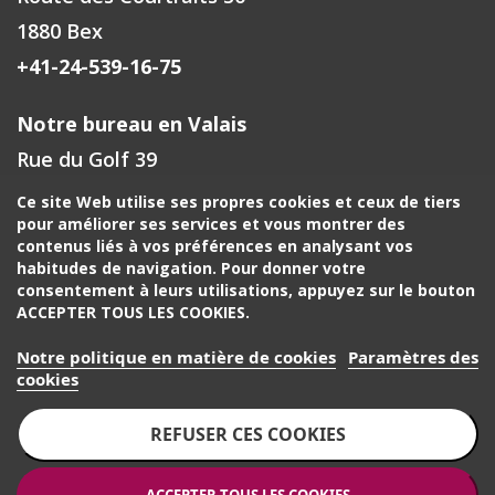
1880 Bex
+41-24-539-16-75
Notre bureau en Valais
Rue du Golf 39
1971 Grimisuat
Ce site Web utilise ses propres cookies et ceux de tiers
pour améliorer ses services et vous montrer des
+41-27-588-00-72
contenus liés à vos préférences en analysant vos
habitudes de navigation. Pour donner votre
Votre contact à Fribourg, Neuchâtel
consentement à leurs utilisations, appuyez sur le bouton
ACCEPTER TOUS LES COOKIES.
+41-24-539-16-75
Notre politique en matière de cookies
Paramètres des
Votre contact région de Genève, Jura, Berne
cookies
+41-22-518-30-30
REFUSER CES COOKIES
ACCEPTER TOUS LES COOKIES