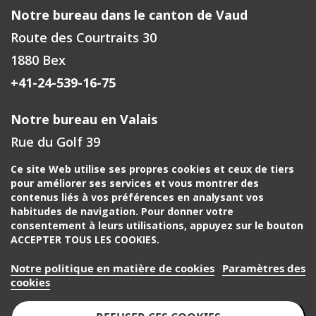
Notre bureau dans le canton de Vaud
Route des Courtraits 30
1880 Bex
+41-24-539-16-75
Notre bureau en Valais
Rue du Golf 39
1971 Grimisuat
Ce site Web utilise ses propres cookies et ceux de tiers
pour améliorer ses services et vous montrer des
+41-27-588-00-72
contenus liés à vos préférences en analysant vos
habitudes de navigation. Pour donner votre
Votre contact à Fribourg, Neuchâtel
consentement à leurs utilisations, appuyez sur le bouton
ACCEPTER TOUS LES COOKIES.
+41-24-539-16-75
Notre politique en matière de cookies
Paramètres des
Votre contact région de Genève, Jura, Berne
cookies
+41-22-518-30-30