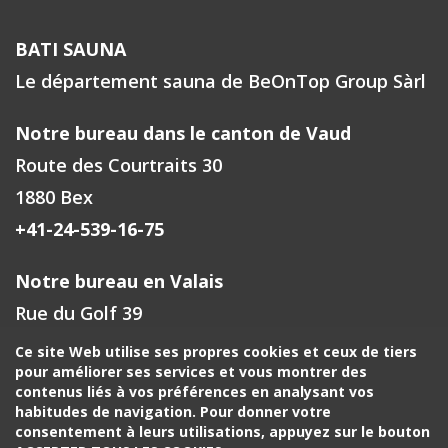
BATI SAUNA
Le département sauna de BeOnTop Group Sàrl
Notre bureau dans le canton de Vaud
Route des Courtraits 30
1880 Bex
+41-24-539-16-75
Notre bureau en Valais
Rue du Golf 39
1971 Grimisuat
Ce site Web utilise ses propres cookies et ceux de tiers
pour améliorer ses services et vous montrer des
+41-27-588-00-72
contenus liés à vos préférences en analysant vos
habitudes de navigation. Pour donner votre
Votre contact à Fribourg, Neuchâtel
consentement à leurs utilisations, appuyez sur le bouton