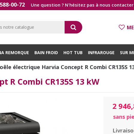
588-00-72
Une question ? N'hésitez pas à nous contacter 
ME
NA REMORQUE
BAIN FROID
HOT TUB
INFRAROUGE
SUR M
oêle électrique Harvia Concept R Combi CR135S 1
ept R Combi CR135S 13 kW
2 946
sans pi
Livrais