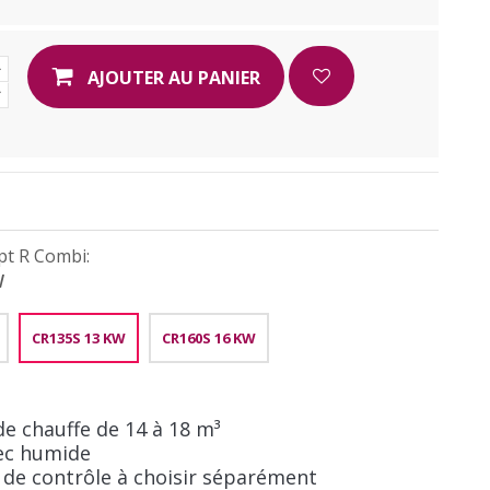
AJOUTER AU PANIER
pt R Combi:
W
CR135S 13 KW
CR160S 16 KW
e chauffe de 14 à 18 m³
ec humide
de contrôle à choisir séparément