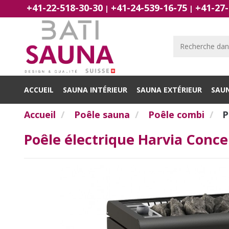
+41-22-518-30-30
+41-24-539-16-75
+41-27-
|
|
ACCUEIL
SAUNA INTÉRIEUR
SAUNA EXTÉRIEUR
SAU
Accueil
Poêle sauna
Poêle combi
P
Poêle électrique Harvia Conc