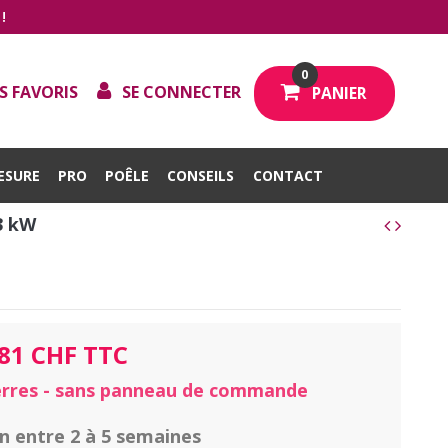
!
0
S FAVORIS
SE CONNECTER
PANIER
ESURE
PRO
POÊLE
CONSEILS
CONTACT
3 kW
,81 CHF TTC
erres - sans panneau de commande
on entre 2 à 5 semaines