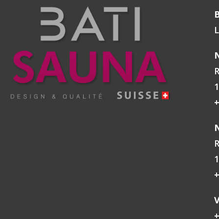
264,85 CHF
HCR1354SM
390,24 CHF
L
SÉLECTIONNER
SÉLECTIONNE
N
R
1
+
N
R
1
+
V
+