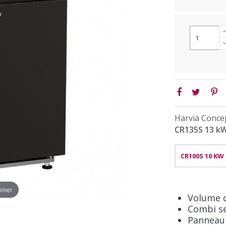
Harvia Conce
CR135S 13 k
CR100S 10 KW
oomer
Volume d
Combi s
Panneau 