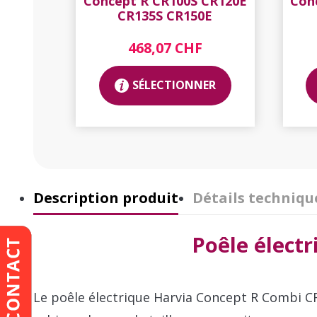
Concept R CR100S CR120E
Con
CR135S CR150E
468,07 CHF
SÉLECTIONNER
Description produit
Détails techniqu
Poêle élect
Le poêle électrique Harvia Concept R Combi C