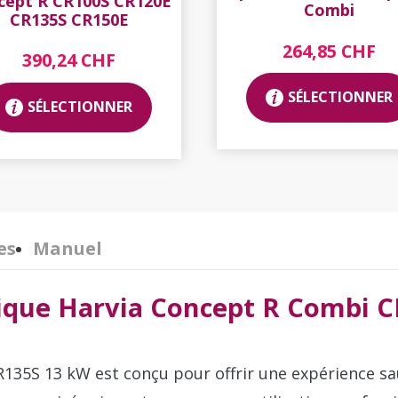
cept R CR100S CR120E
Combi
CR135S CR150E
264,85 CHF
390,24 CHF
SÉLECTIONNER
SÉLECTIONNER
es
Manuel
rique Harvia Concept R Combi 
R135S 13 kW est conçu pour offrir une expérience 