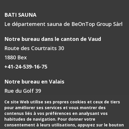
BATI SAUNA
Le département sauna de BeOnTop Group Sàrl
Notre bureau dans le canton de Vaud
Route des Courtraits 30
1880 Bex
+41-24-539-16-75
Notre bureau en Valais
Rue du Golf 39
1971 Grimisuat
Ce site Web utilise ses propres cookies et ceux de tiers
pour améliorer ses services et vous montrer des
+41-27-588-00-72
contenus liés à vos préférences en analysant vos
habitudes de navigation. Pour donner votre
Votre contact à Fribourg, Neuchâtel
consentement à leurs utilisations, appuyez sur le bouton