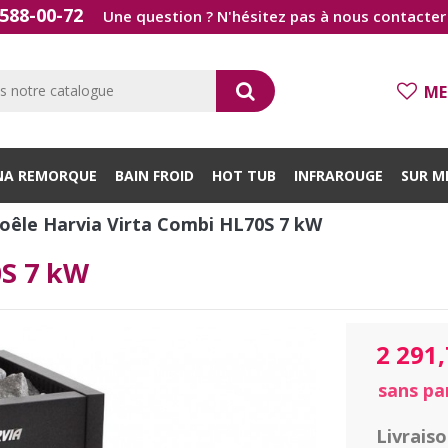
588-00-72
Une question ? N'hésitez pas à nous contacter 
ME
NA REMORQUE
BAIN FROID
HOT TUB
INFRAROUGE
SUR M
oêle Harvia Virta Combi HL70S 7 kW
0S 7 kW
2 291
sans pa
Livrais