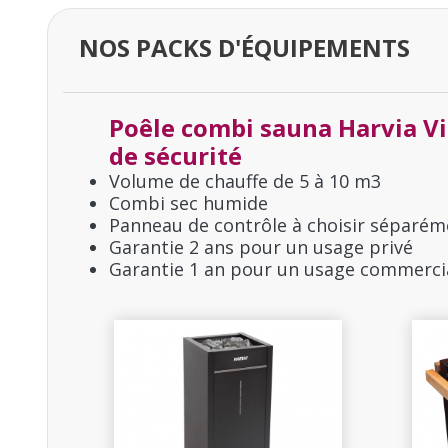
Puissance du poêle
NOS PACKS D'ÉQUIPEMENTS
Couleur du poêle
Type de poêle de sauna
Poêle combi sauna Harvia V
de sécurité
Dimensions
Volume de chauffe de 5 à 10 m3
Combi sec humide
Poids
Panneau de contrôle à choisir séparém
Garantie 2 ans pour un usage privé
Pierres de sauna nécessaires
Garantie 1 an pour un usage commerci
Panneau de contrôle
60 kg de pierres de sauna
Volume de chauffe (m3)
Harvia 10-15 cm
Modèle poêle Harvia Virta Combi
123,23 CHF