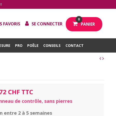
!
0
S FAVORIS
SE CONNECTER
PANIER
ESURE
PRO
POÊLE
CONSEILS
CONTACT
,72 CHF TTC
nneau de contrôle, sans pierres
on entre 2 à 5 semaines