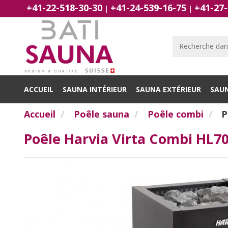
+41-22-518-30-30
+41-24-539-16-75
+41-27-
|
|
ACCUEIL
SAUNA INTÉRIEUR
SAUNA EXTÉRIEUR
SAU
Accueil
Poêle sauna
Poêle combi
P
Poêle Harvia Virta Combi HL7