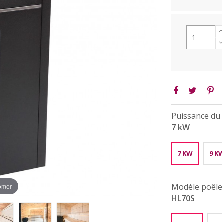
Puissance du 
7 kW
7 KW
9 K
Modèle poêle 
oomer
HL70S