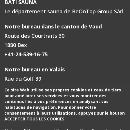
BATI SAUNA
Le département sauna de BeOnTop Group Sàrl
Notre bureau dans le canton de Vaud
Route des Courtraits 30
1880 Bex
+41-24-539-16-75
Notre bureau en Valais
Rue du Golf 39
1971 Grimisuat
Ce site Web utilise ses propres cookies et ceux de tiers
pour améliorer ses services et vous montrer des
+41-27-588-00-72
contenus liés à vos préférences en analysant vos
habitudes de navigation. Pour donner votre
Votre contact à Fribourg, Neuchâtel
consentement à leurs utilisations, appuyez sur le bouton
ACCEPTER TOUS LES COOKIES.
+41-24-539-16-75