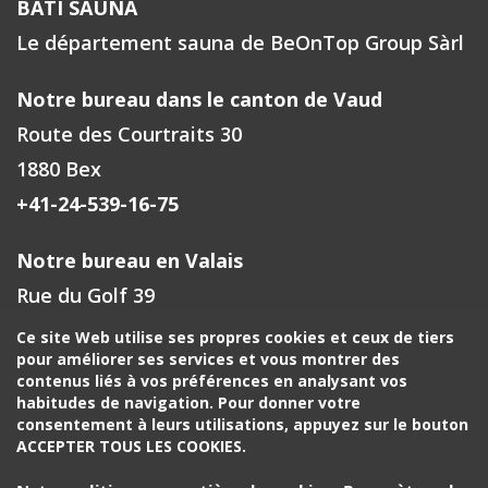
BATI SAUNA
Le département sauna de BeOnTop Group Sàrl
Notre bureau dans le canton de Vaud
Route des Courtraits 30
1880 Bex
+41-24-539-16-75
Notre bureau en Valais
Rue du Golf 39
1971 Grimisuat
Ce site Web utilise ses propres cookies et ceux de tiers
pour améliorer ses services et vous montrer des
+41-27-588-00-72
contenus liés à vos préférences en analysant vos
habitudes de navigation. Pour donner votre
Votre contact à Fribourg, Neuchâtel
consentement à leurs utilisations, appuyez sur le bouton
ACCEPTER TOUS LES COOKIES.
+41-24-539-16-75