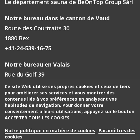
Le département sauna de BeOnTop Group Sàrl
Notre bureau dans le canton de Vaud
Route des Courtraits 30
1880 Bex
+41-24-539-16-75
Notre bureau en Valais
Rue du Golf 39
1971 Grimisuat
Ce site Web utilise ses propres cookies et ceux de tiers
pour améliorer ses services et vous montrer des
+41-27-588-00-72
contenus liés à vos préférences en analysant vos
habitudes de navigation. Pour donner votre
Votre contact à Fribourg, Neuchâtel
consentement à leurs utilisations, appuyez sur le bouton
ACCEPTER TOUS LES COOKIES.
+41-24-539-16-75
Notre politique en matière de cookies
Paramètres des
Votre contact région de Genève, Jura, Berne
cookies