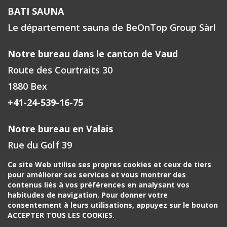
BATI SAUNA
Le département sauna de BeOnTop Group Sàrl
Notre bureau dans le canton de Vaud
Route des Courtraits 30
1880 Bex
+41-24-539-16-75
Notre bureau en Valais
Rue du Golf 39
1971 Grimisuat
Ce site Web utilise ses propres cookies et ceux de tiers
pour améliorer ses services et vous montrer des
+41-27-588-00-72
contenus liés à vos préférences en analysant vos
habitudes de navigation. Pour donner votre
Votre contact à Fribourg, Neuchâtel
consentement à leurs utilisations, appuyez sur le bouton
ACCEPTER TOUS LES COOKIES.
+41-24-539-16-75