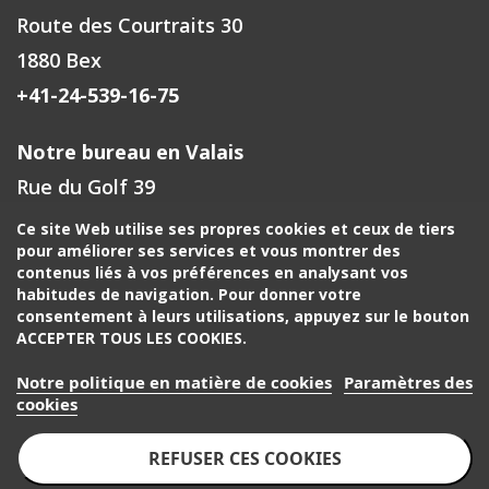
Route des Courtraits 30
1880 Bex
+41-24-539-16-75
Notre bureau en Valais
Rue du Golf 39
1971 Grimisuat
Ce site Web utilise ses propres cookies et ceux de tiers
pour améliorer ses services et vous montrer des
+41-27-588-00-72
contenus liés à vos préférences en analysant vos
habitudes de navigation. Pour donner votre
Votre contact à Fribourg, Neuchâtel
consentement à leurs utilisations, appuyez sur le bouton
ACCEPTER TOUS LES COOKIES.
+41-24-539-16-75
Notre politique en matière de cookies
Paramètres des
Votre contact région de Genève, Jura, Berne
cookies
+41-22-518-30-30
REFUSER CES COOKIES